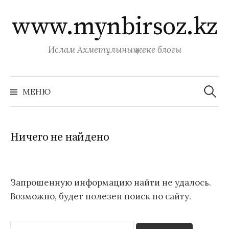
П
www.mynbirsoz.kz
е
р
е
Ислам Ахметұлының жеке блогы
й
т
Н
а
и
МЕНЮ
й
к
т
и
с
:
о
Ничего не найдено
д
е
р
Запрошенную информацию найти не удалось.
ж
Возможно, будет полезен поиск по сайту.
и
м
Н
о