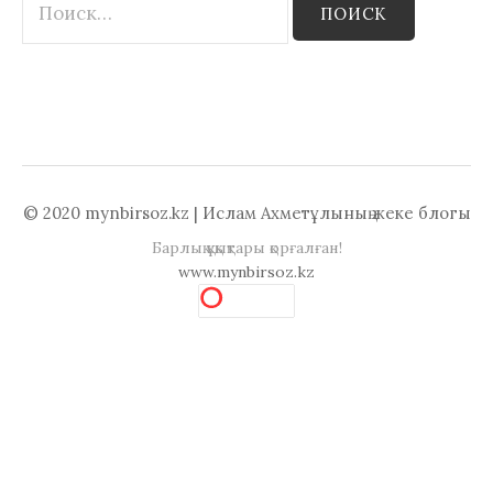
а
м
й
у
т
и
:
© 2020 mynbirsoz.kz | Ислам Ахметұлының жеке блогы
Барлық құқықтары қорғалған!
www.mynbirsoz.kz